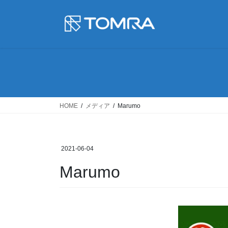
コ
ナ
ン
ビ
テ
ゲ
ン
ー
ツ
シ
に
ョ
移
ン
動
に
移
HOME
メディア
Marumo
動
2021-06-04
Marumo