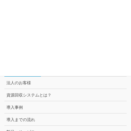
自動回収機とは
トムラ・ジャパンが提案するサーキュラー・エコノミー
セブン＆アイ グループ各社との取組み
スーパー3チェーン様との取組み
セブン-イレブン様との取組み
法人のお客様
法人のお客様
資源回収システムとは？
導入事例
導入までの流れ