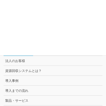
トムラ・ジャパンが提案するサーキュラー・エコノミー
セブン＆アイ グループ各社との取組み
スーパー3チェーン様との取組み
セブン-イレブン様との取組み
法人のお客様
法人のお客様
資源回収システムとは？
導入事例
導入までの流れ
製品・サービス