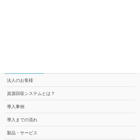
トムラ・ジャパンが提案するサーキュラー・エコノミー
セブン＆アイ グループ各社との取組み
スーパー3チェーン様との取組み
セブン-イレブン様との取組み
法人のお客様
法人のお客様
資源回収システムとは？
導入事例
導入までの流れ
製品・サービス