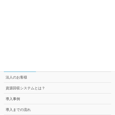
自動回収機とは
トムラ・ジャパンが提案するサーキュラー・エコノミー
セブン＆アイ グループ各社との取組み
スーパー3チェーン様との取組み
セブン-イレブン様との取組み
法人のお客様
法人のお客様
資源回収システムとは？
導入事例
導入までの流れ