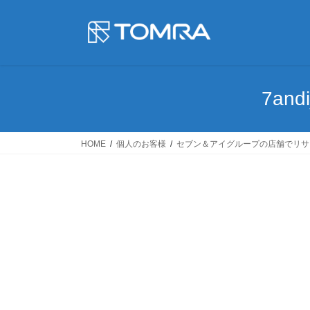
コ
ナ
ン
ビ
テ
ゲ
ン
ー
ツ
シ
に
ョ
7and
移
ン
動
に
移
HOME
個人のお客様
セブン＆アイグループの店舗でリサ
動