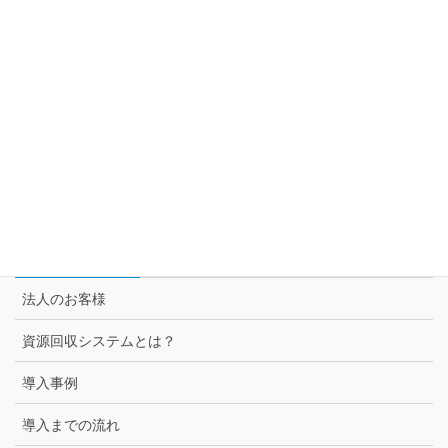
自動回収機とは
トムラ・ジャパンが提案するサーキュラー・エコノミー
セブン＆アイ グループ各社との取組み
スーパー3チェーン様との取組み
セブン-イレブン様との取組み
法人のお客様
法人のお客様
資源回収システムとは？
導入事例
導入までの流れ