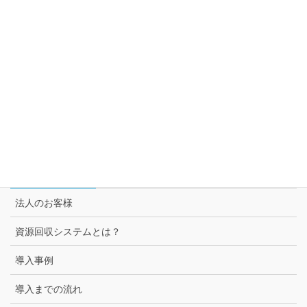
自動回収機とは
トムラ・ジャパンが提案するサーキュラー・エコノミー
セブン＆アイ グループ各社との取組み
スーパー3チェーン様との取組み
セブン-イレブン様との取組み
法人のお客様
法人のお客様
資源回収システムとは？
導入事例
導入までの流れ