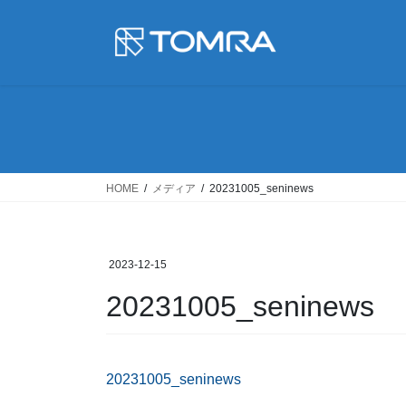
コ
ナ
ン
ビ
テ
ゲ
ン
ー
ツ
シ
に
ョ
移
ン
動
に
移
HOME
メディア
20231005_seninews
動
2023-12-15
20231005_seninews
20231005_seninews