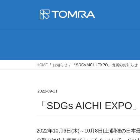
コ
ナ
ン
ビ
テ
ゲ
ン
ー
ツ
シ
に
ョ
移
ン
動
に
移
HOME
お知らせ
「SDGs AICHI EXPO」出展のお知らせ
動
2022-09-21
「SDGs AICHI EX
2022年10月6日(木)～10月8日(土)開催の