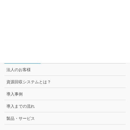
トムラ・ジャパンが提案するサーキュラー・エコノミー
セブン＆アイ グループ各社との取組み
スーパー3チェーン様との取組み
セブン-イレブン様との取組み
法人のお客様
法人のお客様
資源回収システムとは？
導入事例
導入までの流れ
製品・サービス