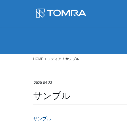
コ
ナ
ン
ビ
テ
ゲ
ン
ー
ツ
シ
に
ョ
移
ン
動
に
移
HOME
メディア
サンプル
動
2020-04-23
サンプル
サンプル